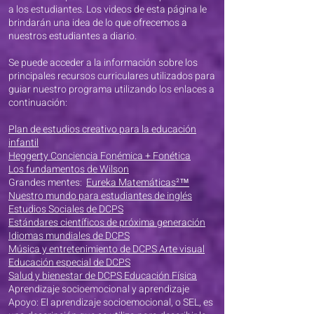
a los estudiantes. Los videos de esta página le
brindarán una idea de lo que ofrecemos a
nuestros estudiantes a diario.
Se puede acceder a la información sobre los
principales recursos curriculares utilizados para
guiar nuestro programa utilizando los enlaces a
continuación:
Plan de estudios creativo para la educación
infantil
Heggerty Conciencia Fonémica + Fonética
Los fundamentos de Wilson
Grandes mentes:
Eureka Matemáticas²™
Nuestro mundo para estudiantes de inglés
Estudios Sociales de DCPS
Estándares científicos de próxima generación
Idiomas mundiales de DCPS
Música y entretenimiento de DCPS Arte visual
Educación especial de DCPS
Salud y bienestar de DCPS Educación Física
Aprendizaje socioemocional y aprendizaje
Apoyo: El aprendizaje socioemocional, o SEL, es